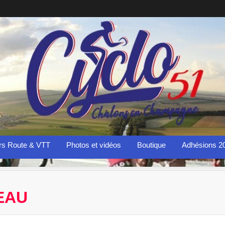
rs Route & VTT
Photos et vidéos
Boutique
Adhésions 2
EAU