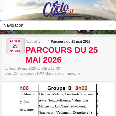
Panneau de gestion des cookies
Le
lundi
Accueil
Parcours du 25 mai 2026
25
PARCOURS DU 25
MAI
2026
MAI 2026
Le
lundi
25
mai
2026
de 08h à 12h30
Lieu :
23 rue carnot
51000
Châlons en champagne