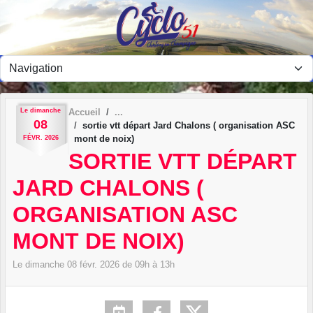
Panneau de gestion des cookies
Le
dimanche
Accueil
08
sortie vtt départ Jard Chalons ( organisation ASC
mont de noix)
FÉVR.
2026
SORTIE VTT DÉPART
JARD CHALONS (
ORGANISATION ASC
MONT DE NOIX)
Le
dimanche
08
févr.
2026
de 09h à 13h