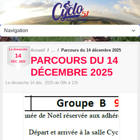
Panneau de gestion des cookies
Le
dimanche
Accueil
Parcours du 14 décembre 2025
14
PARCOURS DU 14
DÉC.
2025
DÉCEMBRE 2025
Le
dimanche
14
déc.
2025
de 09h à 12h