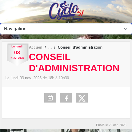
Panneau de gestion des cookies
Le
lundi
Accueil
Conseil d'administration
03
CONSEIL
NOV.
2025
D'ADMINISTRATION
Le
lundi
03
nov.
2025
de 18h à 19h30
Publié le
22 oct. 2025