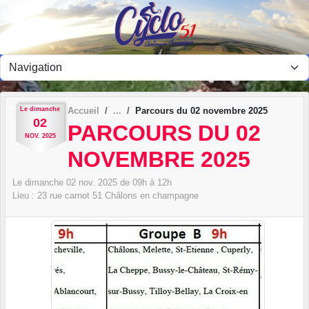
Panneau de gestion des cookies
Le
dimanche
Accueil
Parcours du 02 novembre 2025
02
PARCOURS DU 02
NOV.
2025
NOVEMBRE 2025
Le
dimanche
02
nov.
2025
de 09h à 12h
Lieu :
23 rue carnot
51
Châlons en champagne