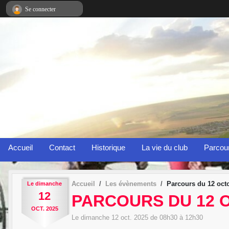
Panneau de gestion des cookies
Se connecter
Accueil
Contact
Historique
La vie du club
Parcou
Accueil
Les évènements
Parcours du 12 oct
Le
dimanche
12
PARCOURS DU 12 
OCT.
2025
Le
dimanche
12
oct.
2025
de 08h30 à 12h30