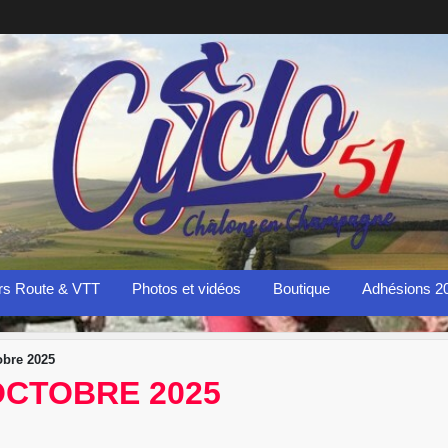
rs Route & VTT
Photos et vidéos
Boutique
Adhésions 2
obre 2025
OCTOBRE 2025